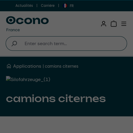
Actualités
Carrière
Aller au contenu principal
FR
Shopping 
Applications
camions citernes
camions citernes