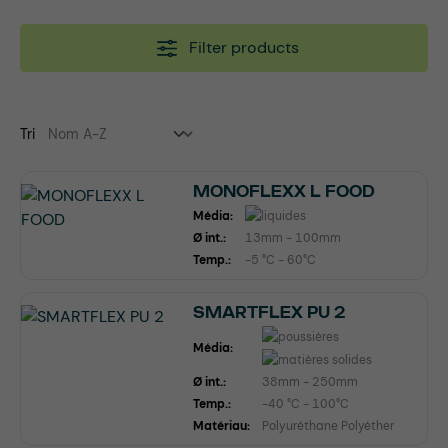
Filter products
Tri
MONOFLEXX L FOOD
Média:
Ø int.:
13mm - 100mm
Temp.:
-5 °C - 60°C
SMARTFLEX PU 2
Média:
Ø int.:
38mm - 250mm
Temp.:
-40 °C - 100°C
Matériau:
Polyuréthane Polyéther