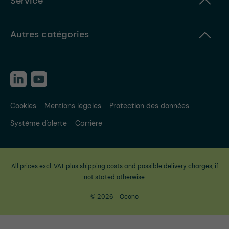
Service
Autres catégories
Cookies
Mentions légales
Protection des données
Système d'alerte
Carrière
All prices excl. VAT plus
shipping costs
and possible delivery charges, if
not stated otherwise.
© 2026 - Ocono