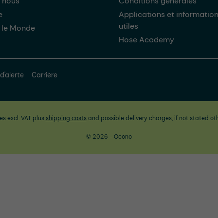
 nous
Conditions générales
e
Applications et informatio
utiles
 le Monde
Hose Academy
d'alerte
Carrière
ces excl. VAT plus
shipping costs
and possible delivery charges, if not stated ot
© 2026 - Ocono