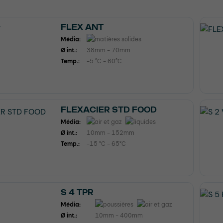
FLEX ANT
Média:
Ø int.:
38mm - 70mm
Temp.:
-5 °C - 60°C
FLEXACIER STD FOOD
Média:
Ø int.:
10mm - 152mm
Temp.:
-15 °C - 65°C
S 4 TPR
Média:
Ø int.:
10mm - 400mm