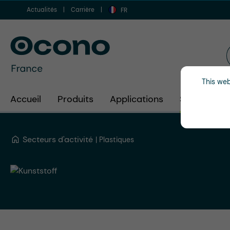
Actualités
Carrière
er au contenu principal
Aller à la recherche
Aller à la navigation principale
FR
This web
Accueil
Produits
Applications
Secteurs d'
Secteurs d'activité
Plastiques