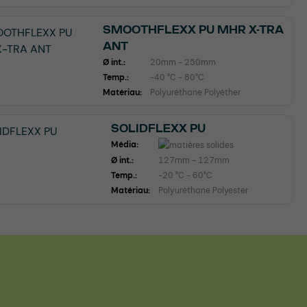
SMOOTHFLEXX PU MHR X-TRA
ANT
Ø int.:
20mm - 250mm
Temp.:
-40 °C - 80°C
Matériau:
Polyuréthane Polyéther
SOLIDFLEXX PU
Média:
Ø int.:
127mm - 127mm
Temp.:
-20 °C - 60°C
Matériau:
Polyuréthane Polyester