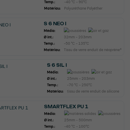
Temp.:
-40 °C - 90°C
Matériau:
Polyuréthane Polyéther
S 6 NEO I
Média:
Ø int.:
32mm - 203mm
Temp.:
-50 °C - 135°C
Matériau:
Tissu de verre enduit de néoprène®
S 6 SIL I
Média:
Ø int.:
25mm - 203mm
Temp.:
-70 °C - 250°C
Matériau:
tissu de verre enduit de silicone
SMARTFLEX PU 1
Média:
Ø int.:
25mm - 500mm
Temp.:
-40 °C - 100°C