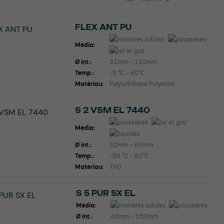
FLEX ANT PU
Média:
Ø int.:
32mm - 102mm
Temp.:
-5 °C - 60°C
Matériau:
Polyuréthane Polyester
S 2 VSM EL 7440
Média:
Ø int.:
32mm - 60mm
Temp.:
-50 °C - 60°C
Matériau:
TPO
S 5 PUR SX EL
Média:
Ø int.:
40mm - 250mm