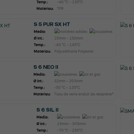
Temp.:
-40 °C - 135°C
Matériau:
TPR
S 5 PUR SX HT
Média:
Ø int.:
25mm - 150mm
Temp.:
-40 °C - 145°C
Matériau:
Polyuréthane Polyester
S 6 NEO II
Média:
Ø int.:
32mm - 203mm
Temp.:
-50 °C - 135°C
Matériau:
Tissu de verre enduit de néoprène®
S 6 SIL II
Média:
Ø int.:
19mm - 305mm
Temp.:
-70 °C - 250°C