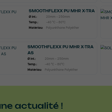
SMOOTHFLEXX PU MHR X-TRA
Ø int.:
20mm - 250mm
Temp.:
-40 °C - 80°C
Matériau:
Polyuréthane Polyéther
SMOOTHFLEXX PU MHR X-TRA
AS
Ø int.:
20mm - 250mm
Temp.:
-40 °C - 80°C
Matériau:
Polyuréthane Polyéther
e actualité !