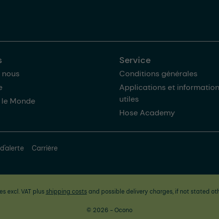
s
Service
 nous
Conditions générales
e
Applications et informatio
utiles
 le Monde
Hose Academy
d'alerte
Carrière
ces excl. VAT plus
shipping costs
and possible delivery charges, if not stated ot
© 2026 - Ocono