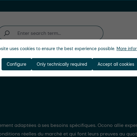
site uses cookies to ensure the best experience possible.
More infor
activité
Entreprise
Configure
Only technically required
Accept all cookies
tement adaptées à ses besoins spécifiques. Ocono allie expe
nditions réelles du marché et qui font leurs preuves au quot