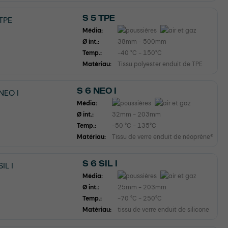
S 5 TPE
Média:
Ø int.:
38mm - 500mm
Temp.:
-40 °C - 150°C
Matériau:
Tissu polyester enduit de TPE
S 6 NEO I
Média:
Ø int.:
32mm - 203mm
Temp.:
-50 °C - 135°C
Matériau:
Tissu de verre enduit de néoprène®
S 6 SIL I
Média:
Ø int.:
25mm - 203mm
Temp.:
-70 °C - 250°C
Matériau:
tissu de verre enduit de silicone