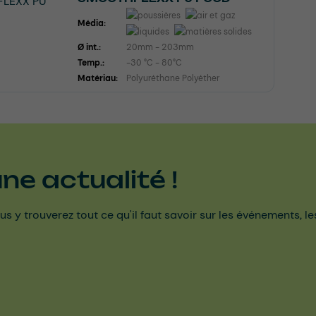
Média:
Ø int.:
20mm - 203mm
Temp.:
-30 °C - 80°C
Matériau:
Polyuréthane Polyéther
e actualité !
us y trouverez tout ce qu'il faut savoir sur les événements, l