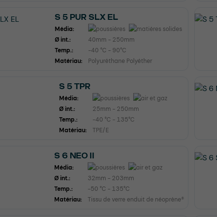
S 5 PUR SLX EL
Média:
Ø int.:
40mm - 250mm
Temp.:
-40 °C - 90°C
Matériau:
Polyuréthane Polyéther
S 5 TPR
Média:
Ø int.:
25mm - 250mm
Temp.:
-40 °C - 135°C
Matériau:
TPE/E
S 6 NEO II
Média:
Ø int.:
32mm - 203mm
Temp.:
-50 °C - 135°C
Matériau:
Tissu de verre enduit de néoprène®