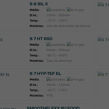
S 6 SIL II
Média:
Ø int.:
19mm - 305mm
Temp.:
-70 °C - 250°C
Matériau:
tissu de verre enduit de silicone
S 7 HT 650
Média:
Ø int.:
60mm - 508mm
Temp.:
-60 °C - 650°C
Matériau:
Tissu de verre brut
S 7 HYP-TEF EL
Média:
Ø int.:
76mm - 152mm
Temp.:
-40 °C - 175°C
Matériau:
PTFE
SMOOTHFLEXX PU FOOD