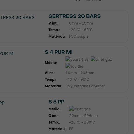
GERTRESS 20 BARS
Ø int.:
6mm - 19mm
Temp.:
-20 °C - 65°C
Matériau:
PVC souple
S 4 PUR MI
Média:
Ø int.:
10mm - 203mm
Temp.:
-40 °C - 90°C
Matériau:
Polyuréthane Polyéther
S 5 PP
Média:
Ø int.:
25mm - 254mm
Temp.:
-20 °C - 100°C
Matériau:
PP