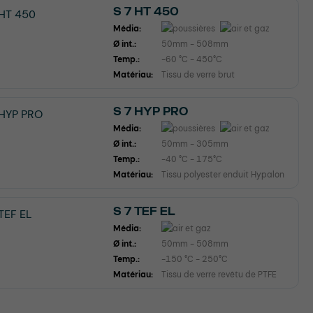
S 7 HT 450
Média:
Ø int.:
50mm - 508mm
Temp.:
-60 °C - 450°C
Matériau:
Tissu de verre brut
S 7 HYP PRO
Média:
Ø int.:
50mm - 305mm
Temp.:
-40 °C - 175°C
Matériau:
Tissu polyester enduit Hypalon
S 7 TEF EL
Média:
Ø int.:
50mm - 508mm
Temp.:
-150 °C - 250°C
Matériau:
Tissu de verre revêtu de PTFE