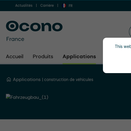
Actualités
Carrière
er au contenu principal
Aller à la recherche
Aller à la navigation principale
FR
This web
Accueil
Produits
Applications
Secteurs d
Applications
construction de véhicules