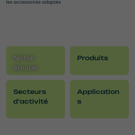
les accessoires adaptés
Environnement, Social
et Gouvernance
Notre
Produits
équipe
Secteurs
Application
d'activité
s