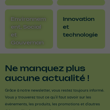
À propos de nous
Histoire
Ocono dans
le monde
Environnem
Innovation
ent, Social
et
et
technologie
Gouvernan
ce
Ne manquez plus
aucune actualité !
Grâce à notre newsletter, vous restez toujours informé.
Vous y trouverez tout ce qu'il faut savoir sur les
événements, les produits, les promotions et d'autres