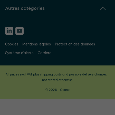
Autres catégories
Cookies
Mentions légales
Protection des données
Système d'alerte
Carrière
All prices excl. VAT plus
shipping costs
and possible delivery charges, if
not stated otherwise.
© 2026 - Ocono