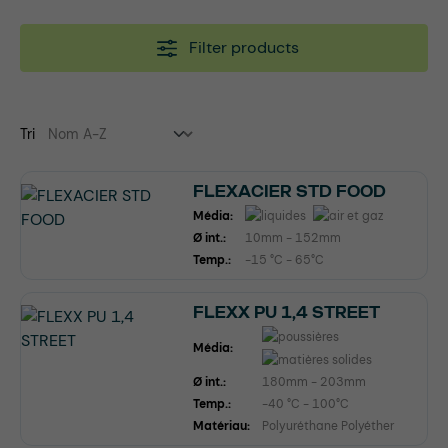
Filter products
Tri
FLEXACIER STD FOOD
Média:
Ø int.:
10mm - 152mm
Temp.:
-15 °C - 65°C
FLEXX PU 1,4 STREET
Média:
Ø int.:
180mm - 203mm
Temp.:
-40 °C - 100°C
Matériau:
Polyuréthane Polyéther