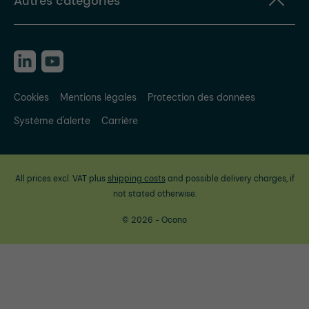
Autres catégories
Cookies
Mentions légales
Protection des données
Système d'alerte
Carrière
All prices excl. VAT plus
shipping costs
and possible delivery charges, if
not stated otherwise.
© 2026 - Ocono