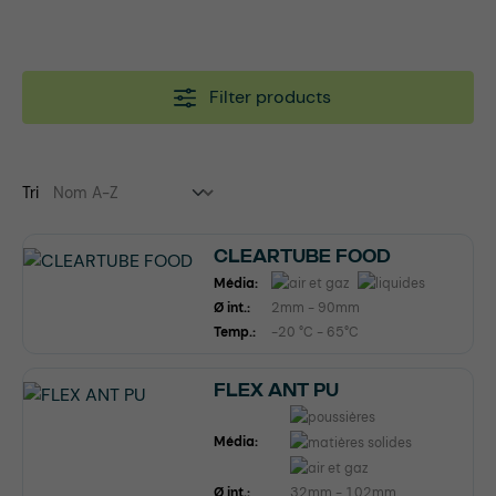
Filter products
Tri
CLEARTUBE FOOD
Média:
Ø int.:
2mm - 90mm
Temp.:
-20 °C - 65°C
FLEX ANT PU
Média:
Ø int.:
32mm - 102mm