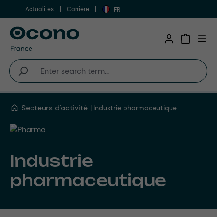
Actualités
Carrière
Aller au contenu principal
FR
Shopping 
Secteurs d'activité
Industrie pharmaceutique
Industrie
pharmaceutique