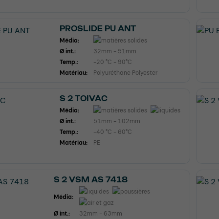
PROSLIDE PU ANT
Média:
Ø int.:
32mm - 51mm
Temp.:
-20 °C - 90°C
Matériau:
Polyuréthane Polyester
S 2 TOIVAC
Média:
Ø int.:
51mm - 102mm
Temp.:
-40 °C - 60°C
Matériau:
PE
S 2 VSM AS 7418
Média:
Ø int.:
32mm - 63mm