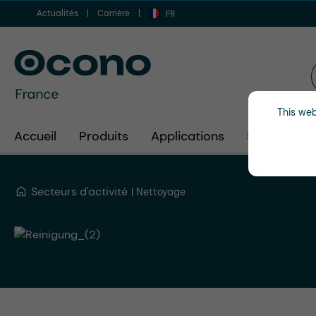
Actualités
Carrière
er au contenu principal
Aller à la recherche
Aller à la navigation principale
FR
This web
Accueil
Produits
Applications
Secteurs d'
Secteurs d'activité
Nettoyage