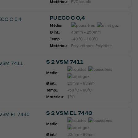
Matériau:
PVC souple
PU ECO C 0,4
Média:
Ø int.:
40mm - 250mm
Temp.:
-40 °C - 100°C
Matériau:
Polyuréthane Polyéther
S 2 VSM 7411
Média:
Ø int.:
25mm - 63mm
Temp.:
-50 °C - 60°C
Matériau:
TPO
S 2 VSM EL 7440
Média:
Ø int.:
32mm - 60mm