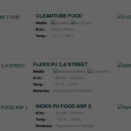
CLEARTUBE FOOD
Média:
Ø int.:
2mm - 90mm
Temp.:
-20 °C - 65°C
FLEXX PU 1,4 STREET
Média:
Ø int.:
180mm - 203mm
Temp.:
-40 °C - 100°C
Matériau:
Polyuréthane Polyéther
INOXX PU FOOD ASP 2
Ø int.:
51mm - 152mm
Temp.:
-40 °C - 100°C
Matériau:
Polyuréthane Polyéther