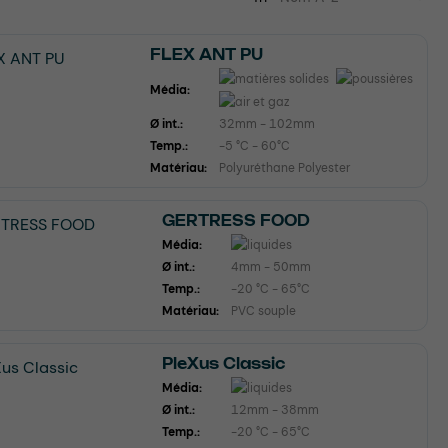
FLEX ANT PU
Média:
Ø int.:
32mm - 102mm
Temp.:
-5 °C - 60°C
Matériau:
Polyuréthane Polyester
GERTRESS FOOD
Média:
Ø int.:
4mm - 50mm
Temp.:
-20 °C - 65°C
Matériau:
PVC souple
PleXus Classic
Média:
Ø int.:
12mm - 38mm
Temp.:
-20 °C - 65°C