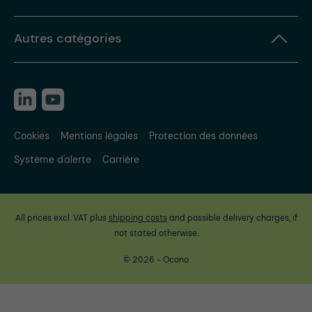
Autres catégories
Cookies
Mentions légales
Protection des données
Système d'alerte
Carrière
All prices excl. VAT plus
shipping costs
and possible delivery charges, if
not stated otherwise.
© 2026 - Ocono