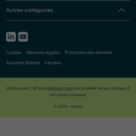
Autres catégories
Cookies
Mentions légales
Protection des données
Système d'alerte
Carrière
All prices excl. VAT plus
shipping costs
and possible delivery charges, if
not stated otherwise.
© 2026 - Ocono