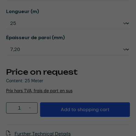
Select
Longueur (m)
Select
Épaisseur de paroi (mm)
Price on request
Content:
25 Meter
Prix hors TVA, frais de port en sus
Product Quantity: Enter the desired amou
Add to shopping cart
Further Technical Details