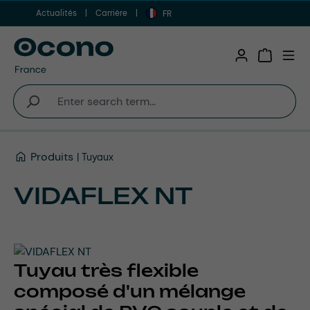
Actualités
Carrière
Aller au contenu principal
FR
Shopping 
Produits
Tuyaux
VIDAFLEX NT
Tuyau très flexible
composé d'un mélange