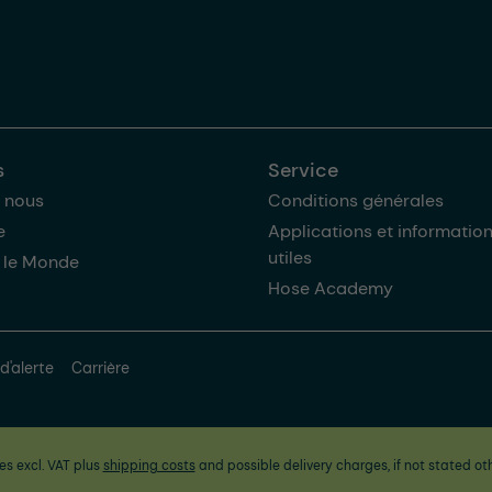
s
Service
 nous
Conditions générales
e
Applications et informatio
utiles
 le Monde
Hose Academy
d'alerte
Carrière
ces excl. VAT plus
shipping costs
and possible delivery charges, if not stated ot