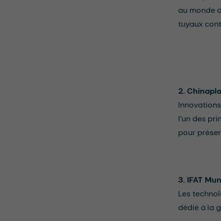
au monde da
tuyaux cont
2. Chinapl
Innovations
l’un des pr
pour présen
3. IFAT Mu
Les technolo
dédié à la 