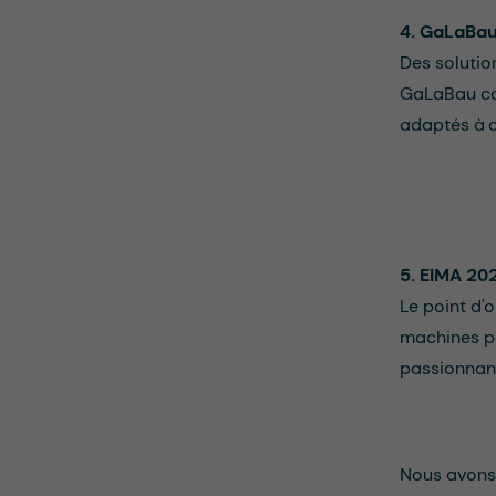
4. GaLaBau
Des solutio
GaLaBau cou
adaptés à c
5. EIMA 202
Le point d'
machines po
passionnan
Nous avons 