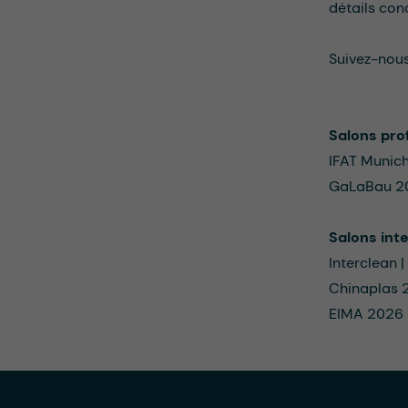
détails con
Suivez-nou
Salons pro
IFAT Munich
GaLaBau 20
Salons int
Interclean 
Chinaplas 2
EIMA 2026 |