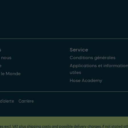
s
Service
 nous
Conditions générales
e
Applications et informatio
utiles
 le Monde
Hose Academy
d'alerte
Carrière
ces excl. VAT plus
shipping costs
and possible delivery charges, if not stated ot