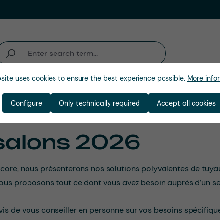
site uses cookies to ensure the best experience possible.
More infor
activité
Entreprise
Configure
Only technically required
Accept all cookies
salons 2026
ore, nous présenterons nos solutions polyvalentes de tuyaux
ous proposons tout ce dont vous avez besoin auprès d’un se
vis de vous conseiller en personne sur vos besoins spécifiqu