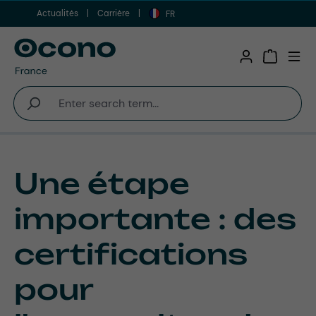
Actualités
Carrière
Aller au contenu principal
FR
Shopping 
Une étape
importante : des
certifications
pour