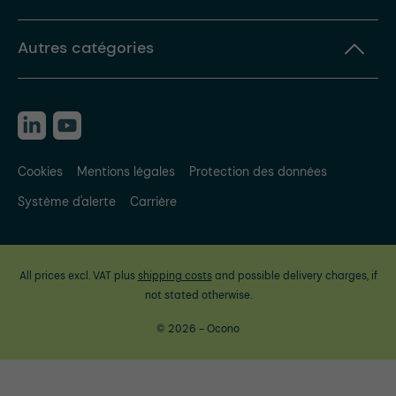
Autres catégories
Cookies
Mentions légales
Protection des données
Système d'alerte
Carrière
All prices excl. VAT plus
shipping costs
and possible delivery charges, if
not stated otherwise.
© 2026 - Ocono