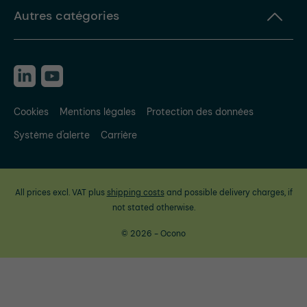
Autres catégories
Cookies
Mentions légales
Protection des données
Système d'alerte
Carrière
All prices excl. VAT plus
shipping costs
and possible delivery charges, if
not stated otherwise.
© 2026 - Ocono