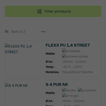
Filter products
Tri
FLEXX PU 1,4 STREET
Média:
Ø int.:
180mm - 203mm
Temp.:
-40 °C - 100°C
Matériau:
Polyuréthane Polyéther
S 4 PUR MI
Média:
Ø int.:
10mm - 203mm