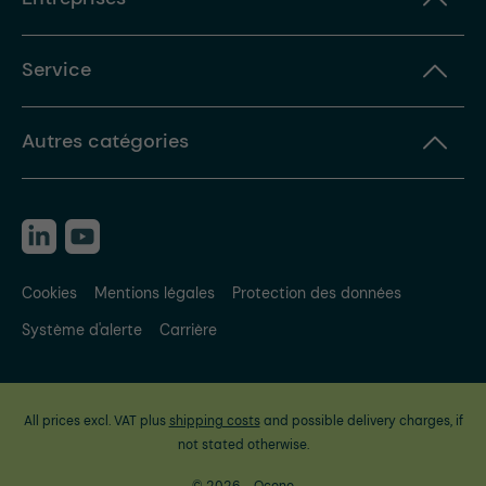
Service
Autres catégories
Cookies
Mentions légales
Protection des données
Système d'alerte
Carrière
All prices excl. VAT plus
shipping costs
and possible delivery charges, if
not stated otherwise.