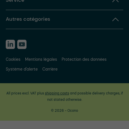
Service
Autres catégories
Cookies
Mentions légales
Protection des données
Système d'alerte
Carrière
All prices excl. VAT plus
shipping costs
and possible delivery charges, if
not stated otherwise.
© 2026 - Ocono