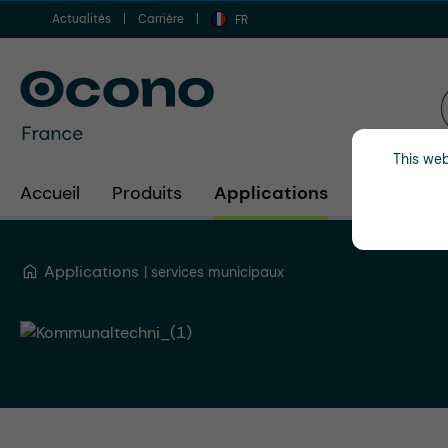
Actualités
Carrière
er au contenu principal
Aller à la recherche
Aller à la navigation principale
FR
This web
Accueil
Produits
Applications
Secteurs d
Applications
services municipaux