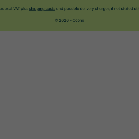
ces excl. VAT plus
shipping costs
and possible delivery charges, if not stated ot
© 2026 - Ocono