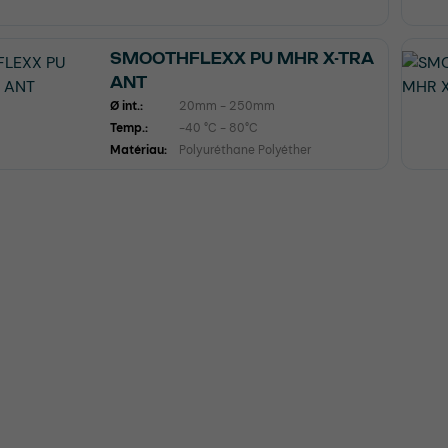
SMOOTHFLEXX PU MHR X-TRA
ANT
Ø int.:
20mm - 250mm
Temp.:
-40 °C - 80°C
Matériau:
Polyuréthane Polyéther