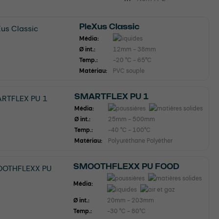
PleXus Classic
Média:
Ø int.:
12mm - 38mm
Temp.:
-20 °C - 65°C
Matériau:
PVC souple
SMARTFLEX PU 1
Média:
Ø int.:
25mm - 500mm
Temp.:
-40 °C - 100°C
Matériau:
Polyuréthane Polyéther
SMOOTHFLEXX PU FOOD
Média:
Ø int.:
20mm - 203mm
Temp.:
-30 °C - 80°C