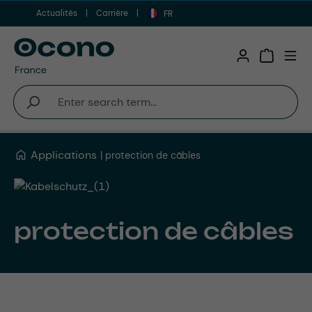
Actualités
Carrière
Aller au contenu principal
FR
Shopping 
Applications
protection de câbles
protection de câbles