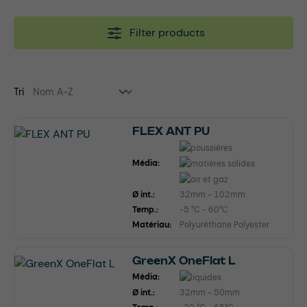
Filter products
Tri
FLEX ANT PU
Média:
Ø int.:
32mm - 102mm
Temp.:
-5 °C - 60°C
Matériau:
Polyuréthane Polyester
GreenX OneFlat L
Média:
Ø int.:
32mm - 50mm