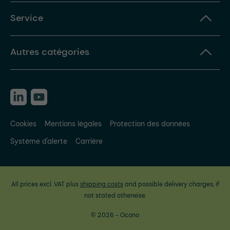
Service
Autres catégories
Cookies
Mentions légales
Protection des données
Système d'alerte
Carrière
All prices excl. VAT plus
shipping costs
and possible delivery charges, if
not stated otherwise.
© 2026 - Ocono