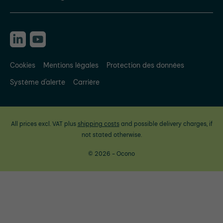
Cookies
Mentions légales
Protection des données
Système d'alerte
Carrière
All prices excl. VAT plus
shipping costs
and possible delivery charges, if
not stated otherwise.
© 2026 - Ocono