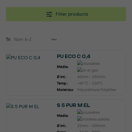
Filter products
Tri
PU ECO C 0,4
Média:
Ø int.:
40mm - 250mm
Temp.:
-40 °C - 100°C
Matériau:
Polyuréthane Polyéther
S 5 PUR M EL
Média:
Ø int.:
20mm - 200mm