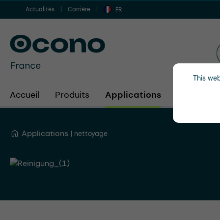
Actualités
Carrière
er au contenu principal
Aller à la recherche
Aller à la navigation principale
FR
This web
Accueil
Produits
Applications
Secteurs d
Applications
nettoyage