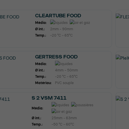
CLEARTUBE FOOD
Média:
Ø int.:
2mm - 90mm
Temp.:
-20 °C - 65°C
GERTRESS FOOD
Média:
Ø int.:
4mm - 50mm
Temp.:
-20 °C - 65°C
Matériau:
PVC souple
S 2 VSM 7411
Média:
Ø int.:
25mm - 63mm
Temp.:
-50 °C - 60°C