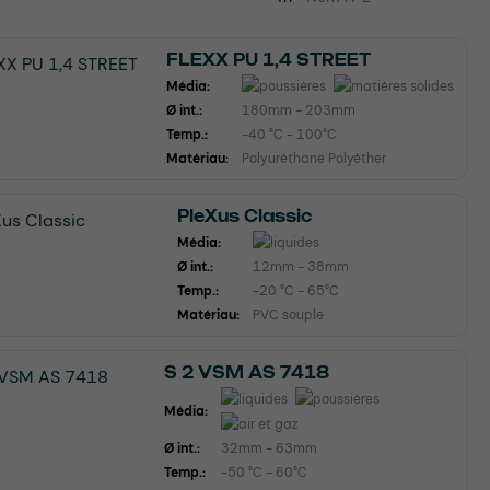
FLEXX PU 1,4 STREET
Média:
Ø int.:
180mm - 203mm
Temp.:
-40 °C - 100°C
Matériau:
Polyuréthane Polyéther
PleXus Classic
Média:
Ø int.:
12mm - 38mm
Temp.:
-20 °C - 65°C
Matériau:
PVC souple
S 2 VSM AS 7418
Média:
Ø int.:
32mm - 63mm
Temp.:
-50 °C - 60°C