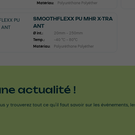
Matériau:
Polyuréthane Polyéther
SMOOTHFLEXX PU MHR X-TRA
ANT
Ø int.:
20mm - 250mm
Temp.:
-40 °C - 80°C
Matériau:
Polyuréthane Polyéther
e actualité !
us y trouverez tout ce qu'il faut savoir sur les événements, l