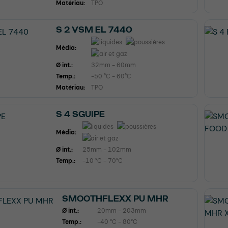
Matériau:
TPO
S 2 VSM EL 7440
Média:
Ø int.:
32mm - 60mm
Temp.:
-50 °C - 60°C
Matériau:
TPO
S 4 SGUIPE
Média:
Ø int.:
25mm - 102mm
Temp.:
-10 °C - 70°C
SMOOTHFLEXX PU MHR
Ø int.:
20mm - 203mm
Temp.:
-40 °C - 80°C