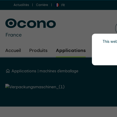
Actualités
Carrière
er au contenu principal
Aller à la recherche
Aller à la navigation principale
FR
This web
Accueil
Produits
Applications
Secteurs d
Applications
machines d'emballage