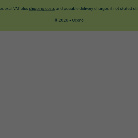
ces excl. VAT plus
shipping costs
and possible delivery charges, if not stated ot
© 2026 - Ocono