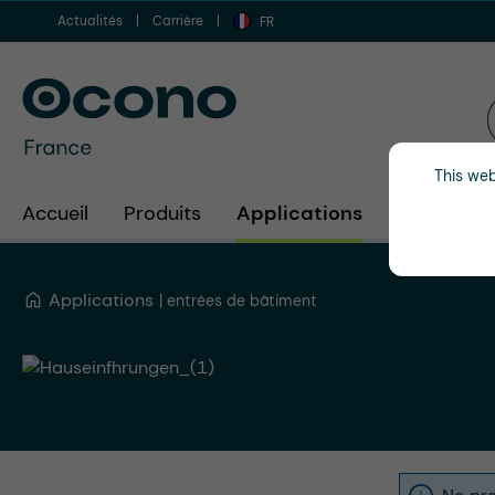
Actualités
Carrière
er au contenu principal
Aller à la recherche
Aller à la navigation principale
FR
This web
Accueil
Produits
Applications
Secteurs d
Applications
entrées de bâtiment