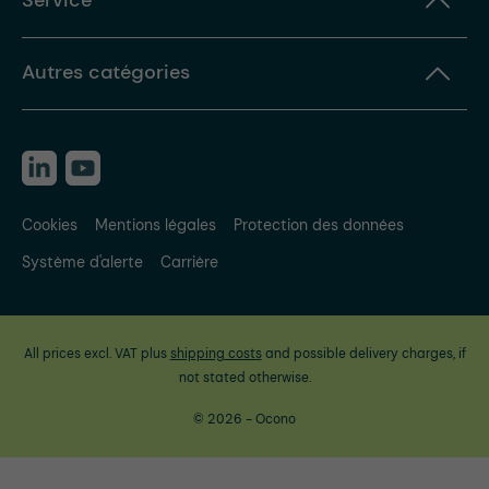
Service
Autres catégories
Cookies
Mentions légales
Protection des données
Système d'alerte
Carrière
All prices excl. VAT plus
shipping costs
and possible delivery charges, if
not stated otherwise.
© 2026 - Ocono