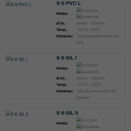
S 6 PVC L
Média:
Ø int.:
40mm - 500mm
Temp.:
-30 °C - 80°C
Matériau:
Tissu polyester enduit de
PVC
S 6 SIL I
Média:
Ø int.:
25mm - 203mm
Temp.:
-70 °C - 250°C
Matériau:
tissu de verre enduit de
silicone
S 6 SIL II
Média: