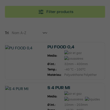
Filter products
Tri
PU FOOD 0,4
Média:
Ø int.:
32mm - 400mm
Temp.:
-40 °C - 100°C
Matériau:
Polyuréthane Polyéther
S 4 PUR MI
Média:
Ø int.:
10mm - 203mm