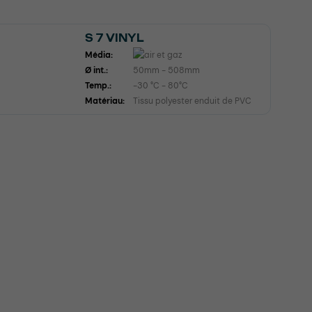
S 7 VINYL
Média:
Ø int.:
50mm - 508mm
Temp.:
-30 °C - 80°C
Matériau:
Tissu polyester enduit de PVC