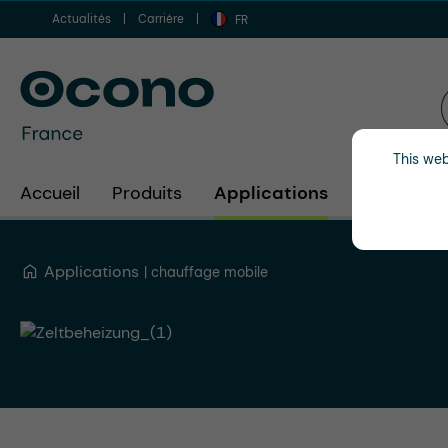
Actualités
Carrière
er au contenu principal
Aller à la recherche
Aller à la navigation principale
FR
This web
Accueil
Produits
Applications
Secteurs d
Applications
chauffage mobile