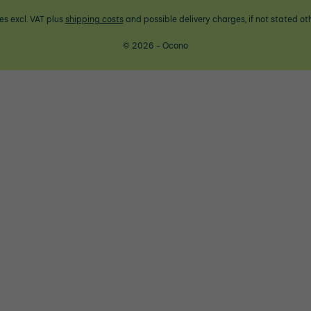
ces excl. VAT plus
shipping costs
and possible delivery charges, if not stated ot
© 2026 - Ocono