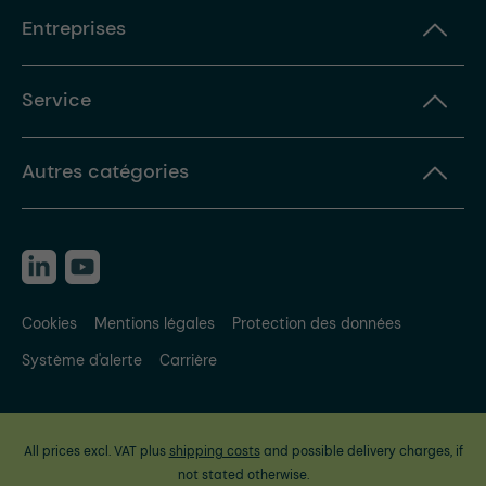
Entreprises
Service
Autres catégories
Cookies
Mentions légales
Protection des données
Système d'alerte
Carrière
All prices excl. VAT plus
shipping costs
and possible delivery charges, if
not stated otherwise.