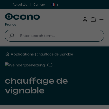
Actualités
Carrière
Aller au contenu principal
FR
Shopping 
Applications
chauffage de vignoble
chauffage de
vignoble