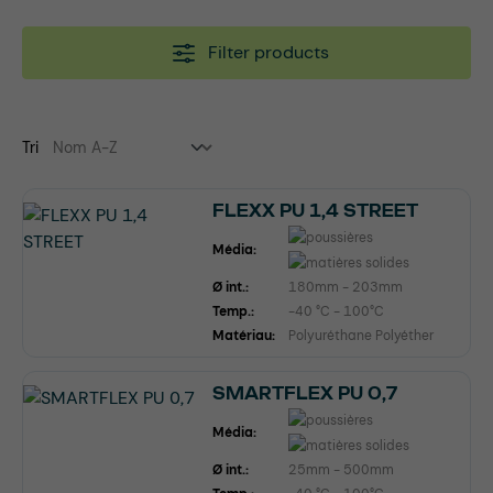
Filter products
Tri
FLEXX PU 1,4 STREET
Média:
Ø int.:
180mm - 203mm
Temp.:
-40 °C - 100°C
Matériau:
Polyuréthane Polyéther
SMARTFLEX PU 0,7
Média:
Ø int.:
25mm - 500mm