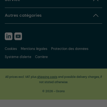
Autres catégories
Cookies
Mentions légales
Protection des données
Système d'alerte
Carrière
All prices excl. VAT plus
shipping costs
and possible delivery charges, if
not stated otherwise.
© 2026 - Ocono