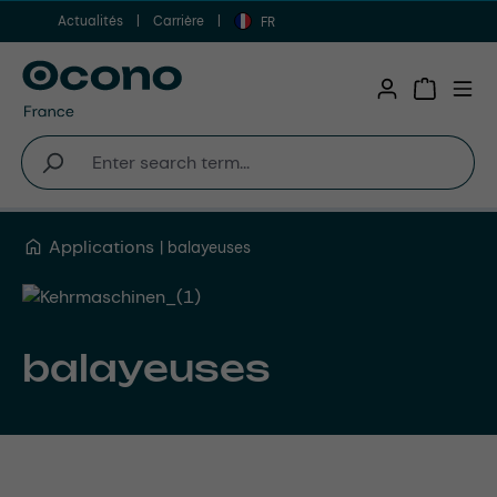
Actualités
Carrière
Aller au contenu principal
FR
Shopping 
Applications
balayeuses
balayeuses