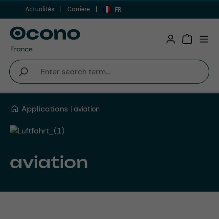
Actualités
Carrière
Aller au contenu principal
FR
Shopping 
Applications
aviation
aviation