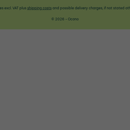
ces excl. VAT plus
shipping costs
and possible delivery charges, if not stated ot
© 2026 - Ocono