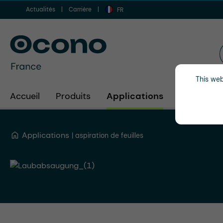
Actualités
Carrière
er au contenu principal
Aller à la recherche
Aller à la navigation principale
FR
This web
Accueil
Produits
Applications
Secteurs d
Applications
aspiration de feuilles