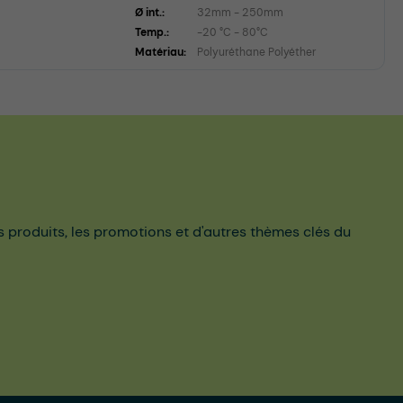
Ø int.:
32mm - 250mm
Temp.:
-20 °C - 80°C
Matériau:
Polyuréthane Polyéther
es produits, les promotions et d'autres thèmes clés du