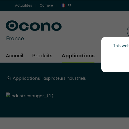
Actualités
Carrière
er au contenu principal
Aller à la recherche
Aller à la navigation principale
FR
This web
Accueil
Produits
Applications
Secteurs d
Applications
aspirateurs industriels