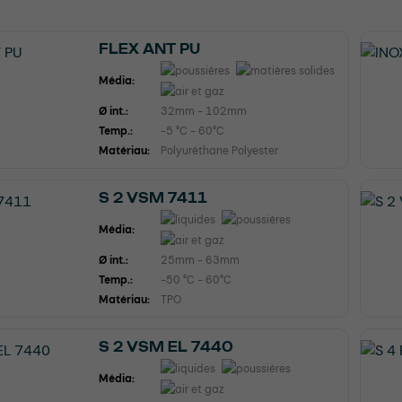
FLEX ANT PU
Média:
Ø int.:
32mm - 102mm
Temp.:
-5 °C - 60°C
Matériau:
Polyuréthane Polyester
S 2 VSM 7411
Média:
Ø int.:
25mm - 63mm
Temp.:
-50 °C - 60°C
Matériau:
TPO
S 2 VSM EL 7440
Média: