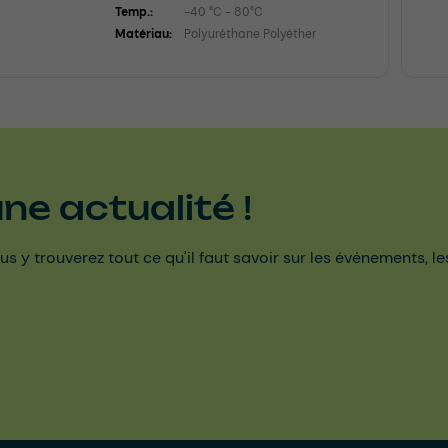
Temp.:
-40 °C - 80°C
Matériau:
Polyuréthane Polyéther
e actualité !
us y trouverez tout ce qu'il faut savoir sur les événements, l