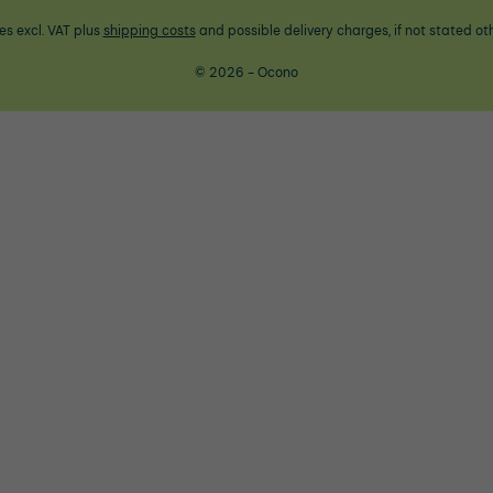
ces excl. VAT plus
shipping costs
and possible delivery charges, if not stated ot
© 2026 - Ocono