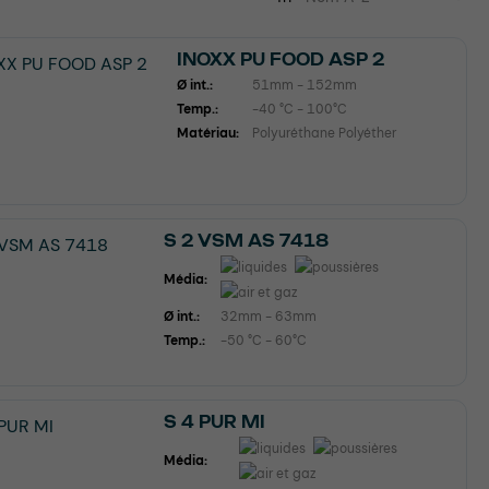
INOXX PU FOOD ASP 2
Ø int.:
51mm - 152mm
Temp.:
-40 °C - 100°C
Matériau:
Polyuréthane Polyéther
S 2 VSM AS 7418
Média:
Ø int.:
32mm - 63mm
Temp.:
-50 °C - 60°C
S 4 PUR MI
Média: