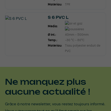
Matériau:
TPR
S 6 PVC L
Média:
Ø int.:
40mm - 500mm
Temp.:
-30 °C - 80°C
Matériau:
Tissu polyester enduit de
PVC
Ne manquez plus
aucune actualité !
Grâce à notre newsletter, vous restez toujours informé.
Vous y trouverez tout ce qu'il faut savoir sur les