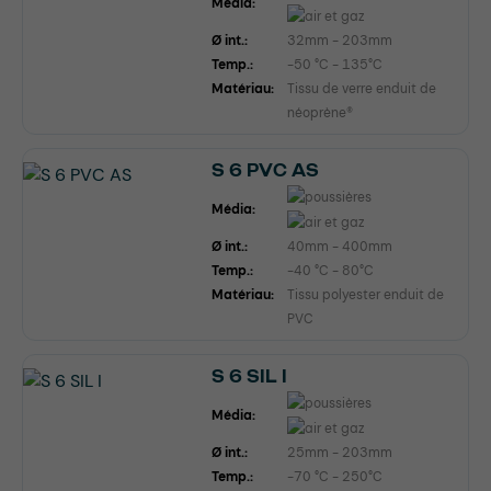
Média:
Ø int.:
32mm - 203mm
Temp.:
-50 °C - 135°C
Matériau:
Tissu de verre enduit de
néoprène®
S 6 PVC AS
Média:
Ø int.:
40mm - 400mm
Temp.:
-40 °C - 80°C
Matériau:
Tissu polyester enduit de
PVC
S 6 SIL I
Média:
Ø int.:
25mm - 203mm
Temp.:
-70 °C - 250°C