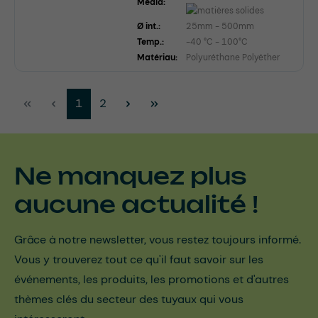
Média:
Ø int.:
25mm - 500mm
Temp.:
-40 °C - 100°C
Matériau:
Polyuréthane Polyéther
Page
Page
1
2
Ne manquez plus
aucune actualité !
Grâce à notre newsletter, vous restez toujours informé.
Vous y trouverez tout ce qu'il faut savoir sur les
événements, les produits, les promotions et d'autres
thèmes clés du secteur des tuyaux qui vous