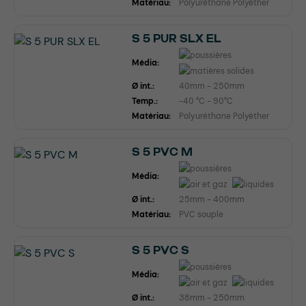
Matériau:
Polyuréthane Polyéther
S 5 PUR SLX EL
Média:
Ø int.:
40mm - 250mm
Temp.:
-40 °C - 90°C
Matériau:
Polyuréthane Polyéther
S 5 PVC M
Média:
Ø int.:
25mm - 400mm
Matériau:
PVC souple
S 5 PVC S
Média:
Ø int.:
38mm - 250mm