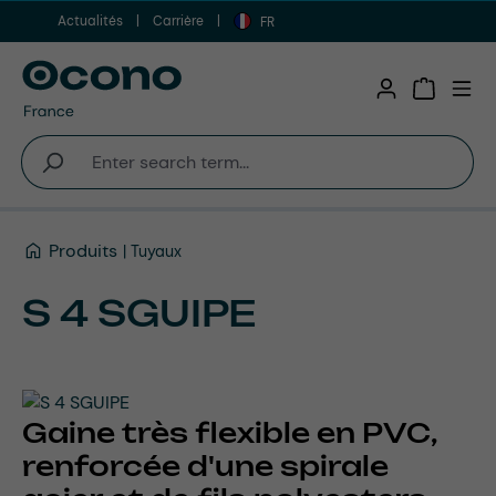
Actualités
Carrière
Aller au contenu principal
FR
Shopping 
Produits
Tuyaux
S 4 SGUIPE
Gaine très flexible en PVC,
renforcée d'une spirale