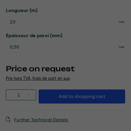
Select
Longueur (m)
Select
Épaisseur de paroi (mm)
Price on request
Prix hors TVA, frais de port en sus
Product Quantity: Enter the desired amou
Add to shopping cart
Further Technical Details