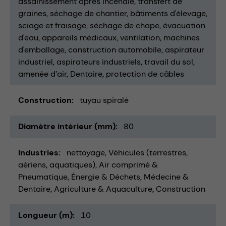
assainissement après incendie
transfert de
graines
séchage de chantier
bâtiments d'élevage
sciage et fraisage
séchage de chape
évacuation
d'eau
appareils médicaux
ventilation
machines
d'emballage
construction automobile
aspirateur
industriel
aspirateurs industriels
travail du sol
amenée d’air
Dentaire
protection de câbles
Construction
tuyau spiralé
Diamètre intérieur (mm)
80
Industries
nettoyage
Véhicules (terrestres,
aériens, aquatiques)
Air comprimé &
Pneumatique
Énergie & Déchets
Médecine &
Dentaire
Agriculture & Aquaculture
Construction
Longueur (m)
10