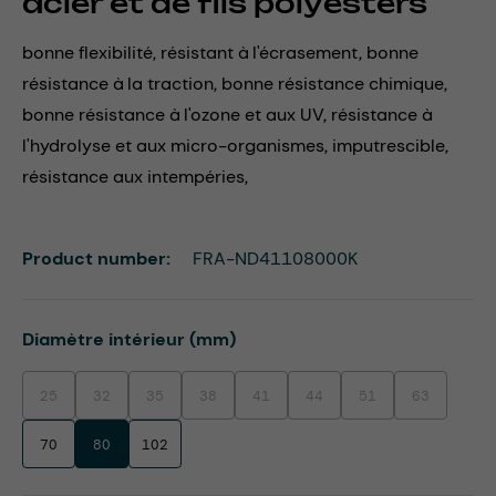
acier et de fils polyesters
bonne flexibilité, résistant à l'écrasement, bonne
résistance à la traction, bonne résistance chimique,
bonne résistance à l'ozone et aux UV, résistance à
l'hydrolyse et aux micro-organismes, imputrescible,
résistance aux intempéries,
Product number:
FRA-ND41108000K
Select
Diamètre intérieur (mm)
25
32
35
38
41
44
51
63
(This option is currently unavailable.)
(This option is currently unavailable.)
(This option is currently unavailable.)
(This option is currently unavailable.)
(This option is currently unavailable.)
(This option is currently unavaila
(This option is currentl
(This option i
70
80
102