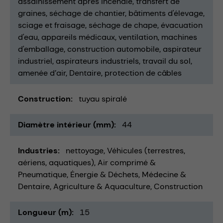
assainissement après incendie
transfert de
graines
séchage de chantier
bâtiments d'élevage
sciage et fraisage
séchage de chape
évacuation
d'eau
appareils médicaux
ventilation
machines
d'emballage
construction automobile
aspirateur
industriel
aspirateurs industriels
travail du sol
amenée d’air
Dentaire
protection de câbles
Construction
tuyau spiralé
Diamètre intérieur (mm)
44
Industries
nettoyage
Véhicules (terrestres,
aériens, aquatiques)
Air comprimé &
Pneumatique
Énergie & Déchets
Médecine &
Dentaire
Agriculture & Aquaculture
Construction
Longueur (m)
15