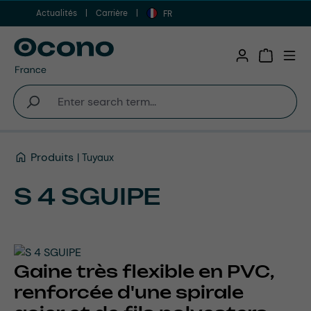
Actualités
Carrière
Aller au contenu principal
FR
Shopping 
Produits
Tuyaux
S 4 SGUIPE
Gaine très flexible en PVC,
renforcée d'une spirale