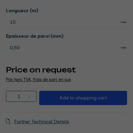
Select
Longueur (m)
Select
Épaisseur de paroi (mm)
Price on request
Prix hors TVA, frais de port en sus
Product Quantity: Enter the desired amou
Add to shopping cart
Further Technical Details