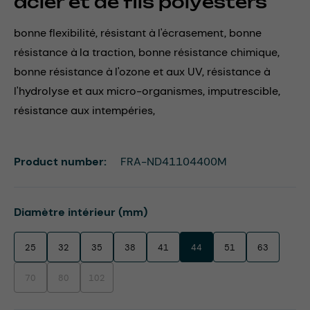
acier et de fils polyesters
bonne flexibilité, résistant à l'écrasement, bonne
résistance à la traction, bonne résistance chimique,
bonne résistance à l'ozone et aux UV, résistance à
l'hydrolyse et aux micro-organismes, imputrescible,
résistance aux intempéries,
Product number:
FRA-ND41104400M
Select
Diamètre intérieur (mm)
25
32
35
38
41
44
51
63
70
80
102
(This option is currently unavailable.)
(This option is currently unavailable.)
(This option is currently unavailable.)