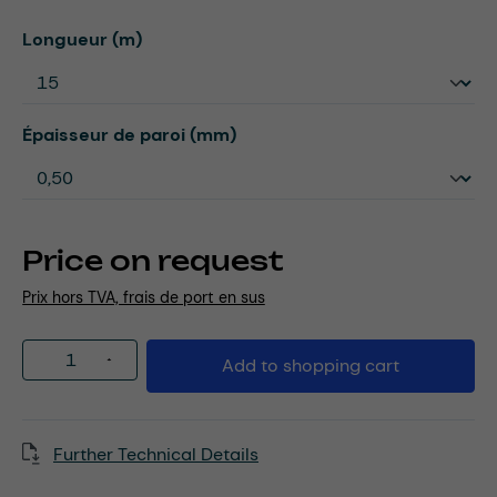
Select
Longueur (m)
Select
Épaisseur de paroi (mm)
Price on request
Prix hors TVA, frais de port en sus
Product Quantity: Enter the desired amou
Add to shopping cart
Further Technical Details