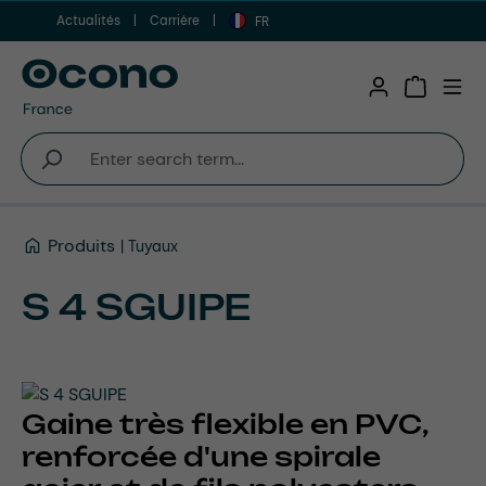
Actualités
Carrière
Aller au contenu principal
FR
Shopping 
Produits
Tuyaux
S 4 SGUIPE
Gaine très flexible en PVC,
renforcée d'une spirale