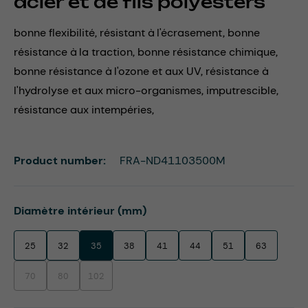
acier et de fils polyesters
bonne flexibilité, résistant à l'écrasement, bonne
résistance à la traction, bonne résistance chimique,
bonne résistance à l'ozone et aux UV, résistance à
l'hydrolyse et aux micro-organismes, imputrescible,
résistance aux intempéries,
Product number:
FRA-ND41103500M
Select
Diamètre intérieur (mm)
25
32
35
38
41
44
51
63
70
80
102
(This option is currently unavailable.)
(This option is currently unavailable.)
(This option is currently unavailable.)