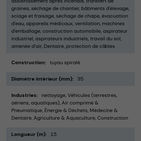
assainissement après incendie
transfert de
graines
séchage de chantier
bâtiments d'élevage
sciage et fraisage
séchage de chape
évacuation
d'eau
appareils médicaux
ventilation
machines
d'emballage
construction automobile
aspirateur
industriel
aspirateurs industriels
travail du sol
amenée d’air
Dentaire
protection de câbles
Construction
tuyau spiralé
Diamètre intérieur (mm)
35
Industries
nettoyage
Véhicules (terrestres,
aériens, aquatiques)
Air comprimé &
Pneumatique
Énergie & Déchets
Médecine &
Dentaire
Agriculture & Aquaculture
Construction
Longueur (m)
15