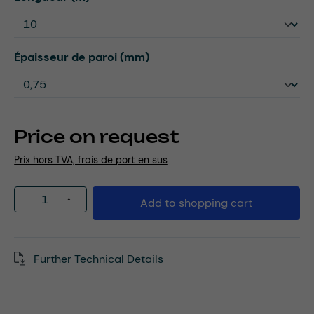
Select
Épaisseur de paroi (mm)
Price on request
Prix hors TVA, frais de port en sus
Product Quantity: Enter the desired amou
Add to shopping cart
Further Technical Details