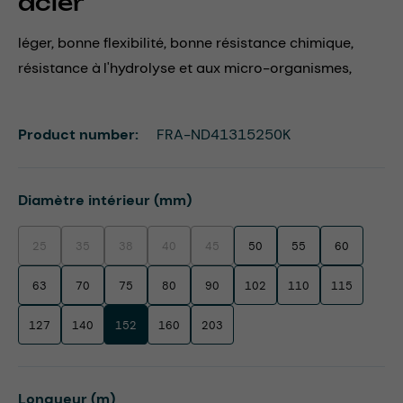
acier
léger, bonne flexibilité, bonne résistance chimique,
résistance à l'hydrolyse et aux micro-organismes,
Product number:
FRA-ND41315250K
Select
Diamètre intérieur (mm)
25
35
38
40
45
50
55
60
(This option is currently unavailable.)
(This option is currently unavailable.)
(This option is currently unavailable.)
(This option is currently unavailable.)
(This option is currently unavailable.)
63
70
75
80
90
102
110
115
127
140
152
160
203
Select
Longueur (m)