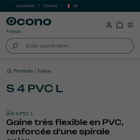
Actualités
Carrière
Aller au contenu principal
FR
Shopping 
Produits
Tuyaux
S 4 PVC L
Gaine très flexible en PVC,
renforcée d'une spirale