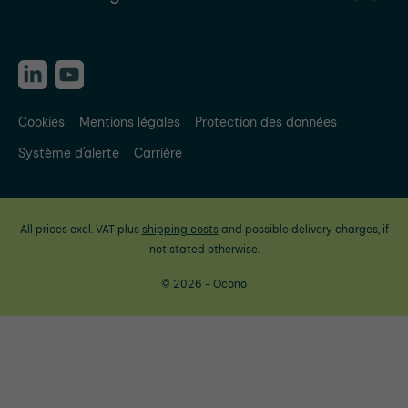
Cookies
Mentions légales
Protection des données
Système d'alerte
Carrière
All prices excl. VAT plus
shipping costs
and possible delivery charges, if
not stated otherwise.
© 2026 - Ocono