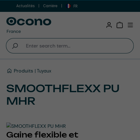
Actualités
Carrière
Aller au contenu principal
FR
Shopping 
Produits
Tuyaux
SMOOTHFLEXX PU
MHR
Gaine flexible et