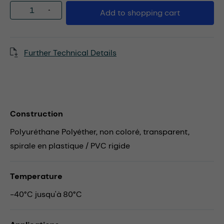
Product Quantity: Enter the desired amou
Add to shopping cart
Further Technical Details
Construction
Polyuréthane Polyéther, non coloré, transparent,
spirale en plastique / PVC rigide
Temperature
-40°C jusqu'à 80°C