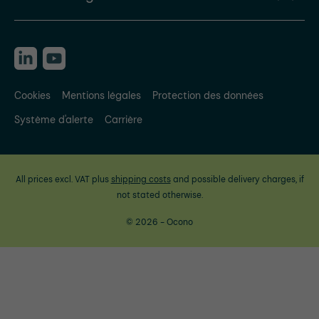
Cookies
Mentions légales
Protection des données
Système d'alerte
Carrière
All prices excl. VAT plus
shipping costs
and possible delivery charges, if
not stated otherwise.
© 2026 - Ocono