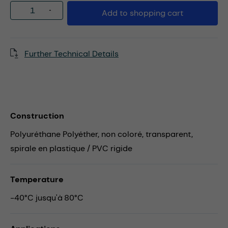
Product Quantity: Enter the desired amou
Add to shopping cart
Further Technical Details
Construction
Polyuréthane Polyéther, non coloré, transparent,
spirale en plastique / PVC rigide
Temperature
-40°C jusqu'à 80°C