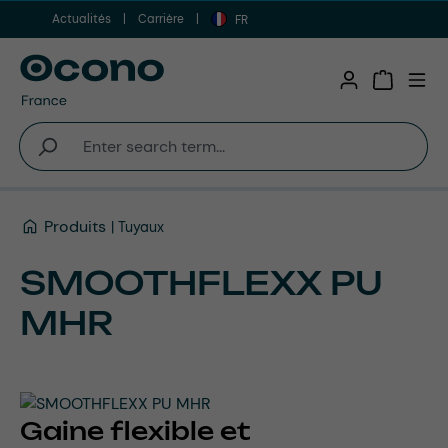
Actualités
Carrière
Aller au contenu principal
FR
Shopping 
Produits
Tuyaux
SMOOTHFLEXX PU
MHR
Gaine flexible et