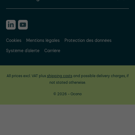
Cookies
Mentions légales
Protection des données
Système d'alerte
Carrière
All prices excl. VAT plus
shipping costs
and possible delivery charges, if
not stated otherwise.
© 2026 - Ocono