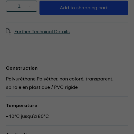
Product Quantity: Enter the desired amou
Add to shopping cart
Further Technical Details
Construction
Polyuréthane Polyéther, non coloré, transparent,
spirale en plastique / PVC rigide
Temperature
-40°C jusqu'à 80°C