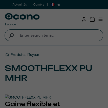
Actualités
Carrière
Aller au contenu principal
FR
Shopping 
Produits
Tuyaux
SMOOTHFLEXX PU
MHR
Gaine flexible et