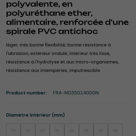
polyvalente, en
polyuréthane ether,
alimentaire, renforcée d'une
spirale PVC antichoc
léger, très bonne flexibilité, bonne résistance à
l'abrasion, extérieur ondulé, intérieur très lisse,
résistance à l'hydrolyse et aux micro-organismes,
résistance aux intempéries, imputrescible
Product number:
FRA-ND35014000N
Select
Diamètre intérieur (mm)
70
20
25
30
32
35
38
40
(This option is currently unavailable.)
(This option is currently unavailable.)
(This option is currently unavailable.)
(This option is currently unavailable.)
(This option is currently unavailable.)
(This option is currently unavaila
(This option is currentl
(This option i