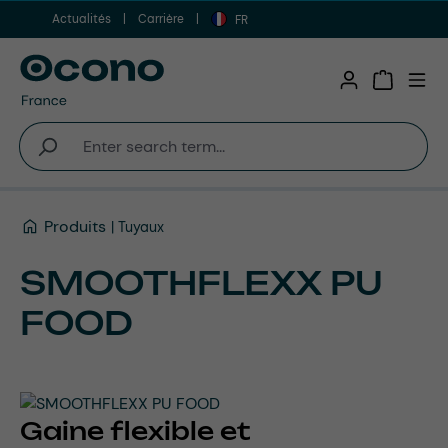
Actualités
Carrière
Aller au contenu principal
FR
Shopping 
Produits
Tuyaux
SMOOTHFLEXX PU
FOOD
Gaine flexible et