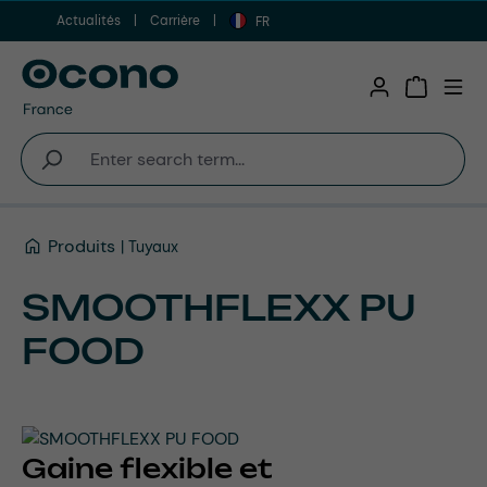
Actualités
Carrière
Aller au contenu principal
FR
Shopping 
Produits
Tuyaux
SMOOTHFLEXX PU
FOOD
Gaine flexible et