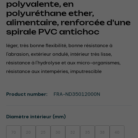
polyvalente, en
polyuréthane ether,
alimentaire, renforcée d'une
spirale PVC antichoc
léger, très bonne flexibilité, bonne résistance à
l'abrasion, extérieur ondulé, intérieur très lisse,
résistance à l'hydrolyse et aux micro-organismes,
résistance aux intempéries, imputrescible
Product number:
FRA-ND35012000N
Select
Diamètre intérieur (mm)
70
20
25
30
32
35
38
40
(This option is currently unavailable.)
(This option is currently unavailable.)
(This option is currently unavailable.)
(This option is currently unavailable.)
(This option is currently unavailable.)
(This option is currently unavaila
(This option is currentl
(This option i