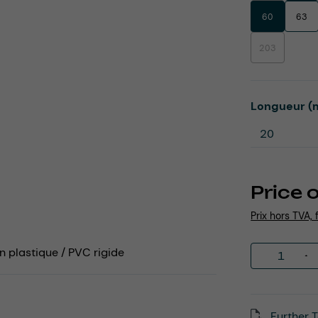
60
63
203
(This option is
Select
Longueur (
Price 
Prix hors TVA, 
Product 
n plastique / PVC rigide
Further T