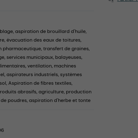
iblage,
aspiration de brouillard d'huile,
re,
évacuation des eaux de toitures,
n pharmaceutique,
transfert de graines,
ge,
services municipaux,
balayeuses,
limentaires,
ventilation,
machines
el,
aspirateurs industriels,
systèmes
sol,
Aspiration de fibres textiles,
produits abrasifs,
agriculture,
production
 de poudres,
aspiration d'herbe et tonte
06