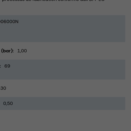
006000N
 (bar)
1,00
69
-30
0,50