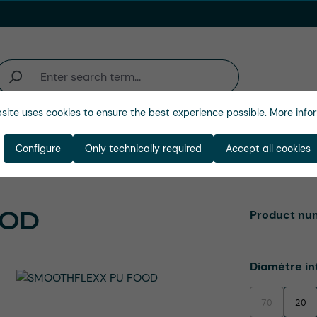
site uses cookies to ensure the best experience possible.
More infor
activité
Entreprise
Configure
Only technically required
Accept all cookies
OOD
Product nu
Select
Diamètre in
70
20
(This option is