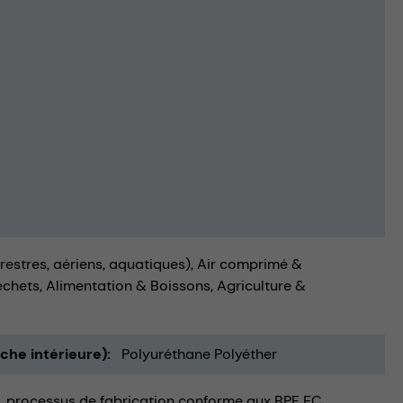
rrestres, aériens, aquatiques)
Air comprimé &
échets
Alimentation & Boissons
Agriculture &
uche intérieure)
Polyuréthane Polyéther
processus de fabrication conforme aux BPF EC