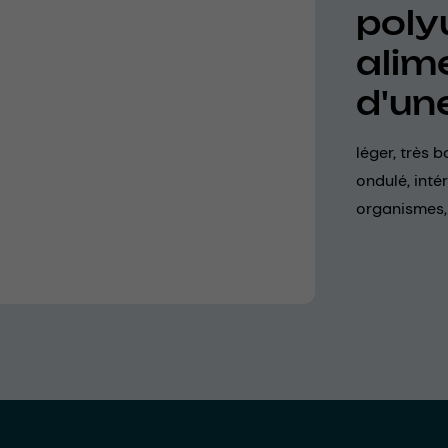
poly
alim
d'un
léger, très b
ondulé, intér
organismes, 