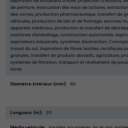
aspiration de brouillard d'huile
projection d'isolants
ex
de peinture
évacuation des eaux de toitures
extractio
des voiries
production pharmaceutique
transfert de g
véhicules
production de lait et de fromage
services m
appareils médicaux
production et transfert de denrées
machines d'emballage
construction automobile
aspira
aspirateurs industriels
systèmes d'extraction
Convoya
travail du sol
Aspiration de fibres textiles
rectifieuse 
granulés
transfert de produits abrasifs
agriculture
pro
systèmes de filtration
transport et revêtement de pou
tonte
Diamètre intérieur (mm)
60
Longueur (m)
20
Média véhiculé
liquides
poussières
air et gaz
matièr