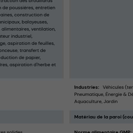
traction des brouillards
n de poussières
entretien
raines
construction de
unicipaux
balayeuses
 alimentaires
ventilation
teur industriel
ge
aspiration de feuilles
ponceuse
transfert de
duction de papier
dres
aspiration d'herbe et
Industries
Véhicules (te
Pneumatique
Énergie & D
Aquaculture
Jardin
Matériau de la paroi (co
es solides
Norme alimentaire GMP