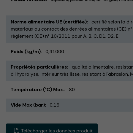
Norme alimentaire UE (certifiée)
certifié selon la d
matériaux au contact des denrées alimentaires (CE) n°
règlement (CE) n° 10/2011 pour A, B, C, D1, D2, E
Poids (kg/m)
0,41000
Propriétés particulières
qualité alimentaire
résista
à l'hydrolyse
intérieur très lisse
résistant à l'abrasion
M
Température (°C) Max.
80
Vide Max (bar)
0,16
Télécharger les données produit