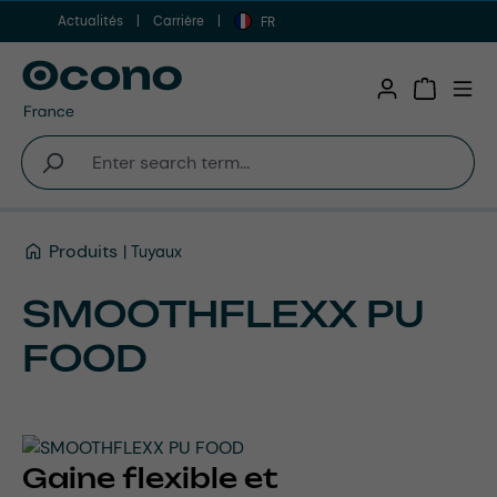
Actualités
Carrière
Aller au contenu principal
FR
Shopping 
Produits
Tuyaux
SMOOTHFLEXX PU
FOOD
Gaine flexible et