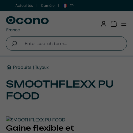
Actualités
Carrière
Aller au contenu principal
FR
Shopping 
Produits
Tuyaux
SMOOTHFLEXX PU
FOOD
Gaine flexible et