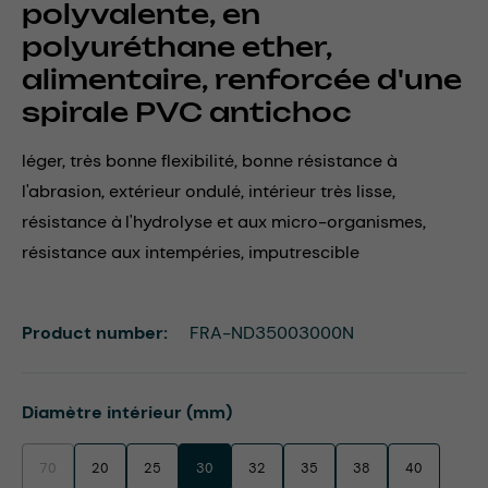
polyvalente, en
polyuréthane ether,
alimentaire, renforcée d'une
spirale PVC antichoc
léger, très bonne flexibilité, bonne résistance à
l'abrasion, extérieur ondulé, intérieur très lisse,
résistance à l'hydrolyse et aux micro-organismes,
résistance aux intempéries, imputrescible
Product number:
FRA-ND35003000N
Select
Diamètre intérieur (mm)
70
20
25
30
32
35
38
40
(This option is currently unavailable.)