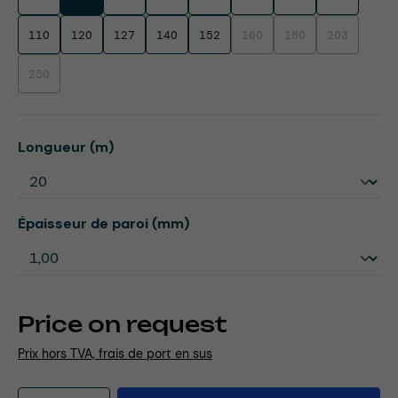
110
120
127
140
152
160
180
203
(This option is currently unavaila
(This option is currentl
(This option i
250
(This option is currently unavailable.)
Select
Longueur (m)
Select
Épaisseur de paroi (mm)
Price on request
Prix hors TVA, frais de port en sus