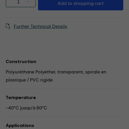
Product Quantity: Enter the desired amou
Add to shopping cart
Further Technical Details
Construction
Polyuréthane Polyéther, transparent, spirale en
plastique / PVC rigide
Temperature
-40°C jusqu'à 80°C
Applications