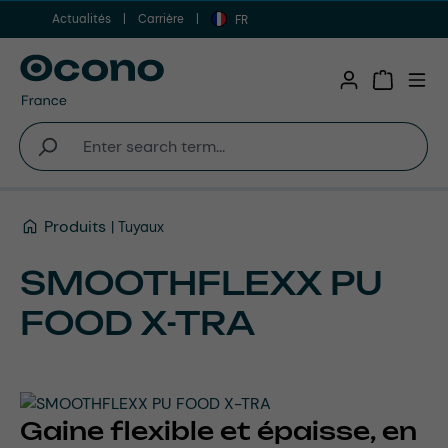
Actualités
Carrière
Aller au contenu principal
FR
Shopping 
Produits
Tuyaux
SMOOTHFLEXX PU
FOOD X-TRA
Gaine flexible et épaisse, en