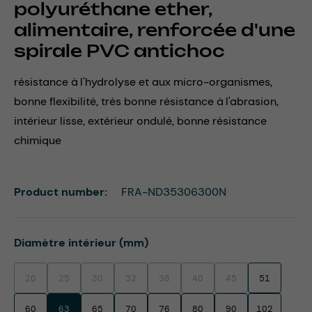
polyuréthane ether,
alimentaire, renforcée d'une
spirale PVC antichoc
résistance à l'hydrolyse et aux micro-organismes,
bonne flexibilité, très bonne résistance à l'abrasion,
intérieur lisse, extérieur ondulé, bonne résistance
chimique
Product number:
FRA-ND35306300N
Select
Diamètre intérieur (mm)
20
25
30
32
38
40
45
51
(This option is currently unavailable.)
(This option is currently unavailable.)
(This option is currently unavailable.)
(This option is currently unavailable.)
(This option is currently unavailable.)
(This option is currently unavaila
(This option is currentl
60
63
65
70
76
80
90
102