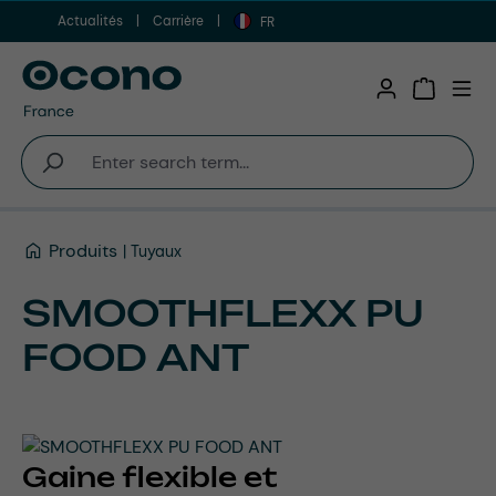
Actualités
Carrière
Aller au contenu principal
FR
Shopping 
Produits
Tuyaux
SMOOTHFLEXX PU
FOOD ANT
Gaine flexible et