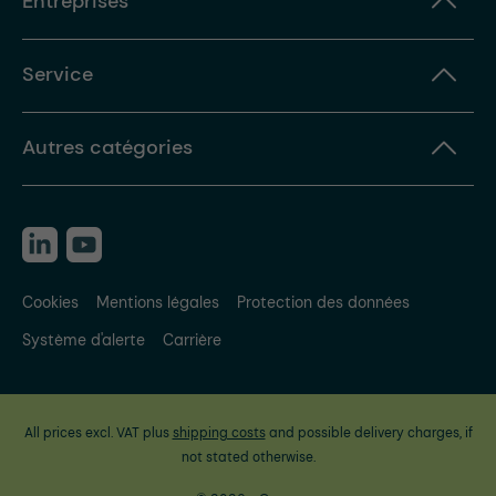
Entreprises
Service
Autres catégories
Cookies
Mentions légales
Protection des données
Système d'alerte
Carrière
All prices excl. VAT plus
shipping costs
and possible delivery charges, if
not stated otherwise.