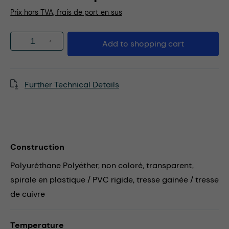
Prix hors TVA, frais de port en sus
Product Quantity: Enter the desired amou
Add to shopping cart
Further Technical Details
Construction
Polyuréthane Polyéther, non coloré, transparent,
spirale en plastique / PVC rigide, tresse gainée / tresse
de cuivre
Temperature