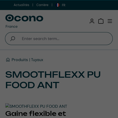
Actualités
Carrière
Aller au contenu principal
FR
Shopping 
Produits
Tuyaux
SMOOTHFLEXX PU
FOOD ANT
Gaine flexible et