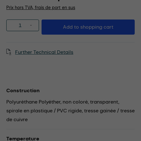
Prix hors TVA, frais de port en sus
Product Quantity: Enter the desired amou
Add to shopping cart
Further Technical Details
Construction
Polyuréthane Polyéther, non coloré, transparent,
spirale en plastique / PVC rigide, tresse gainée / tresse
de cuivre
Temperature