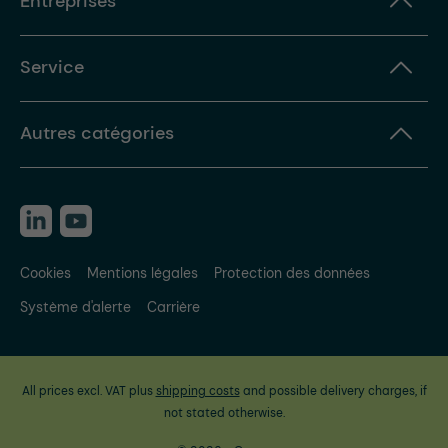
Entreprises
Service
Autres catégories
Cookies
Mentions légales
Protection des données
Système d'alerte
Carrière
All prices excl. VAT plus
shipping costs
and possible delivery charges, if
not stated otherwise.