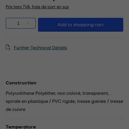
Prix hors TVA, frais de port en sus
Product Quantity: Enter the desired amou
Add to shopping cart
Further Technical Details
Construction
Polyuréthane Polyéther, non coloré, transparent,
spirale en plastique / PVC rigide, tresse gainée / tresse
de cuivre
Temperature