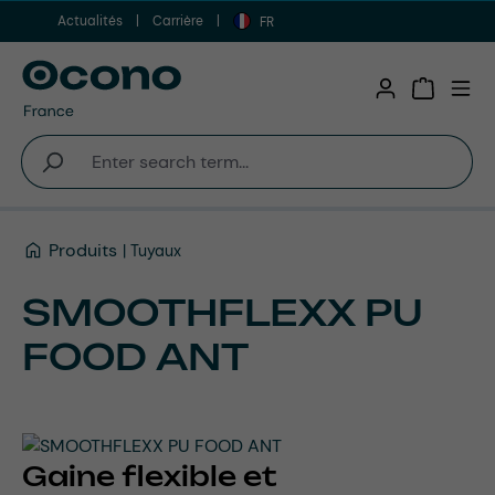
Actualités
Carrière
Aller au contenu principal
FR
Shopping 
Produits
Tuyaux
SMOOTHFLEXX PU
FOOD ANT
Gaine flexible et