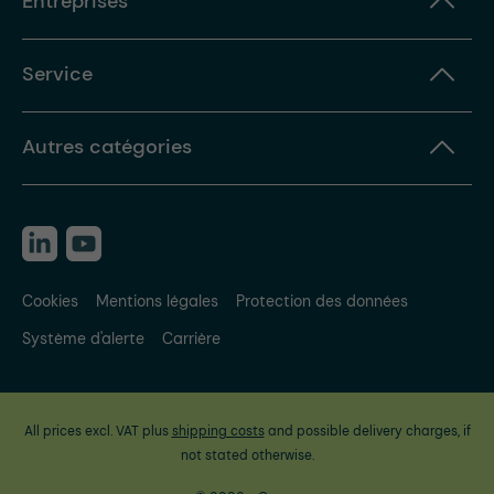
Entreprises
Service
Autres catégories
Cookies
Mentions légales
Protection des données
Système d'alerte
Carrière
All prices excl. VAT plus
shipping costs
and possible delivery charges, if
not stated otherwise.